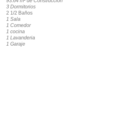
93.64 m² de Construccion
3 Dormitorios
2 1/2 Baños
1 Sala
1 Comedor
1 cocina
1 Lavanderia
1 Garaje
1 Area Social Posterior
VOLVER A RESERVACION