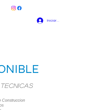
Iniciar sesión
Agenda una Cita
More
ONIBLE
 Tecnicas
e Construccion
ios