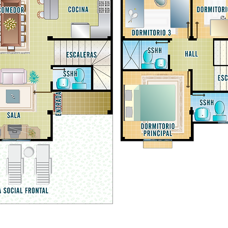
s en el Km. 3.5 Vía a Punta Carnero o llámanos al +593993046694 - Red